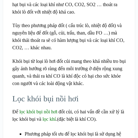
hạt bụi và các loại khí như CO, CO2, SO2 … thoát ra
khỏi lò đốt với nhiệt độ khá cao.
Tùy theo phương pháp đốt ( cấu trúc lò, nhiệt độ đốt) và
nguyên liệu để đốt (gỗ, củi, trấu, than, dầu FO …) mà
khói thải thoát ra sẽ có hàm lượng bụi và các loại khí CO,
CO2, … khác nhau.
Khói bụi từ loại lò hơi đốt củi mang theo khá nhiều tro bụi
gây ảnh hưởng rõ ràng đến môi trường ở diện rộng xung
quanh, và thải ra khí CO là khí độc có hại cho sức khỏe
con người và các loài động vật khác.
Lọc khói bụi nồi hơi
Để
lọc khói bụi nồi hơi
đốt củi, có hai vấn đề cần xử lý là
lọc khói bụi và
lọc khí
.(đặc biệt là khí CO).
Phương pháp tối ưu để lọc khói bụi là sử dụng hệ