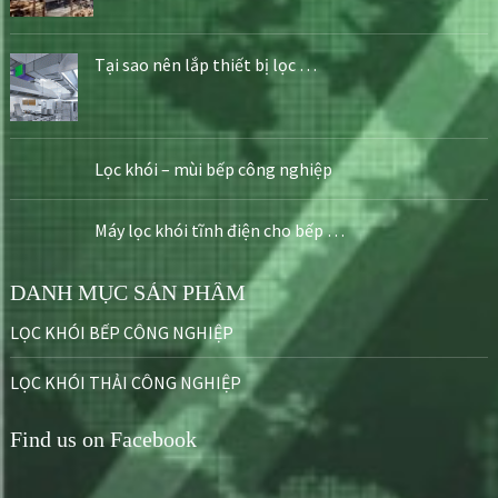
Tại sao nên lắp thiết bị lọc …
Lọc khói – mùi bếp công nghiệp
Máy lọc khói tĩnh điện cho bếp …
DANH MỤC SẢN PHẨM
LỌC KHÓI BẾP CÔNG NGHIỆP
LỌC KHÓI THẢI CÔNG NGHIỆP
Find us on Facebook