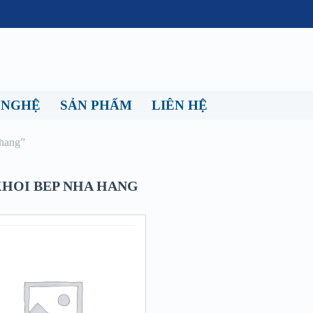
 NGHỆ
SẢN PHẨM
LIÊN HỆ
 hang”
KHOI BEP NHA HANG
QUICK LOOK