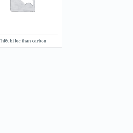
VIEW DETAILS
ĐỌC TIẾP
hiết bị lọc than carbon