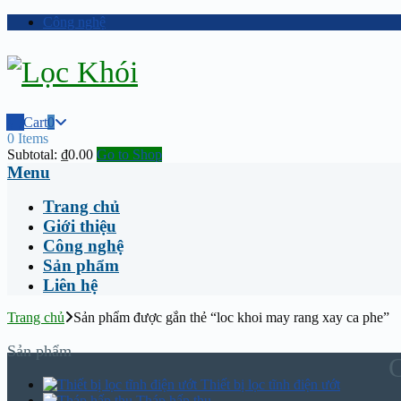
Công nghệ
Cart
0
0 Items
Subtotal:
₫
0.00
Go to Shop
Menu
Trang chủ
Giới thiệu
Công nghệ
Sản phẩm
Liên hệ
Trang chủ
Sản phẩm được gắn thẻ “loc khoi may rang xay ca phe”
Sản phẩm
Thiết bị lọc tĩnh điện ướt
Tháp hấp thụ