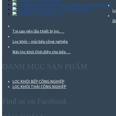
Lọc khói bụi tĩnh điện đa lớp
Lọc khói bụi máy hàn
L
Tháp hấp phụ
Đặ
Tại sao nên lắp thiết bị lọc …
Lọc khói – mùi bếp công nghiệp
Máy lọc khói tĩnh điện cho bếp …
DANH MỤC SẢN PHẨM
LỌC KHÓI BẾP CÔNG NGHIỆP
LỌC KHÓI THẢI CÔNG NGHIỆP
Find us on Facebook