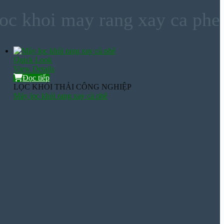
loc khoi may rang xay ca phe
Quick Look
View Details
Đọc tiếp
LỌC KHÓI THẢI CÔNG NGHIỆP
Máy lọc khói rang xay cà phê