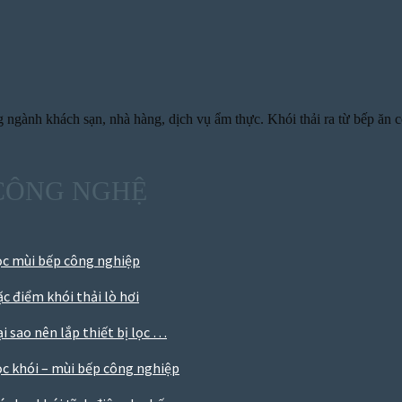
 ngành khách sạn, nhà hàng, dịch vụ ẩm thực. Khói thải ra từ bếp ăn c
CÔNG NGHỆ
ọc mùi bếp công nghiệp
c điểm khói thải lò hơi
i sao nên lắp thiết bị lọc …
ọc khói – mùi bếp công nghiệp