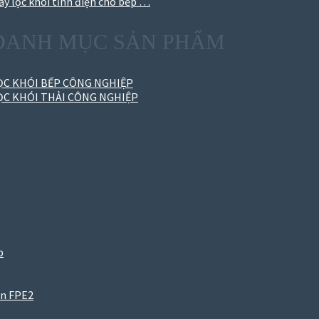
áy lọc khói tĩnh điện cho bếp …
DANH MỤC SẢN PHẨM
ỌC KHÓI BẾP CÔNG NGHIỆP
ỌC KHÓI THẢI CÔNG NGHIỆP
p
iện FPE2