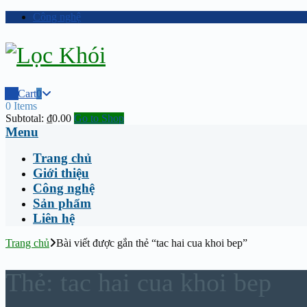
Công nghệ
Cart
0
0 Items
Subtotal:
₫
0.00
Go to Shop
Menu
Trang chủ
Giới thiệu
Công nghệ
Sản phẩm
Liên hệ
Trang chủ
Bài viết được gắn thẻ “tac hai cua khoi bep”
Thẻ:
tac hai cua khoi bep