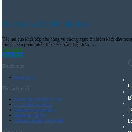
Tác hại của khói bếp nhà hàng
Tác hại của khói bếp nhà hàng và phòng ngừa ô nhiễm khói dầu trong
lớn các sản phẩm phân hủy oxy hóa nhiệt được …
Công nghệ
Read More
Danh mục
Công nghệ
L
Bài viết mới
Đặ
Đặc điểm khói thải lò hơi
Lọc khói bụi nồi hơi
Tạ
Khói thải công nghiệp
Bụi công nghiệp
Nguồn ô nhiễm không khí
L
Sản phẩm