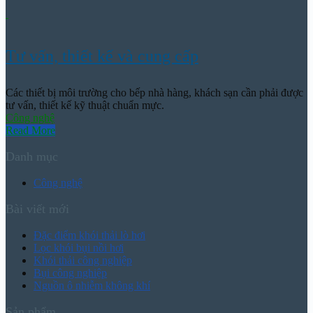
Tư vấn, thiết kế và cung cấp
Các thiết bị môi trường cho bếp nhà hàng, khách sạn cần phải được
tư vấn, thiết kế kỹ thuật chuẩn mực.
Công nghệ
Read More
Danh mục
Công nghệ
Bài viết mới
Đặc điểm khói thải lò hơi
Lọc khói bụi nồi hơi
Khói thải công nghiệp
Bụi công nghiệp
Nguồn ô nhiễm không khí
Sản phẩm