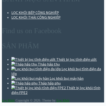
LỌC KHÓI BẾP CÔNG NGHIỆP
LỌC KHÓI THẢI CÔNG NGHIỆP
Find us on Facebook
SẢN PHẨM
Thiết bị lọc tĩnh điện ướt
Tháp hấp thụ
Lọc khói bụi tĩnh điện đa
lớp
Lọc khói bụi máy hàn
Tháp hấp phụ
Thiết bị lọc khói tĩnh
điện FPE2
Lọc Khói
Copyright © 2026.
Theme by
Lọc Khói