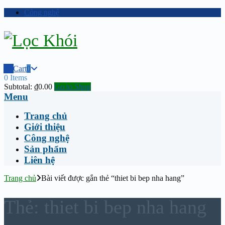
Công nghệ
Cart
0
0 Items
Subtotal:
₫
0.00
Go to Shop
Menu
Trang chủ
Giới thiệu
Công nghệ
Sản phẩm
Liên hệ
Trang chủ
Bài viết được gắn thẻ “thiet bi bep nha hang”
Thẻ:
thiet bi bep nha hang