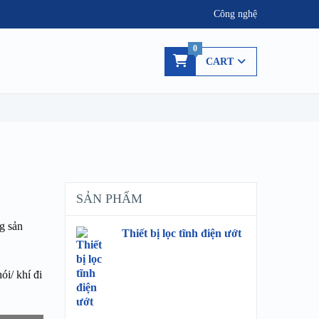
Công nghệ
0
CART
SẢN PHẨM
g sản
Thiết bị lọc tĩnh điện ướt
ói/ khí đi