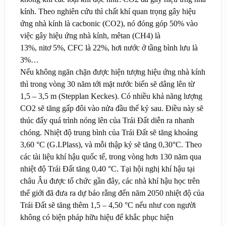
kính. Theo nghiên cứu thì chất khí quan trọng gây hiệu
ứng nhà kính là cacbonic (CO
2
), nó đóng góp 50% vào
việc gây hiệu ứng nhà kính, mêtan (CH
4
) là
13%, nitơ 5%, CFC là 22%, hơi nước ở tầng bình lưu là
3%…
Nếu không ngăn chặn được hiện tượng hiệu ứng nhà kính
thì trong vòng 30 năm tới mặt nước biển sẽ dâng lên từ
1,5 – 3,5 m (Stepplan Keckes). Có nhiều khả năng lượng
CO
2
sẽ tăng gấp đôi vào nửa đầu thế kỷ sau. Điều này sẽ
thúc đẩy quá trình nóng lên của Trái Đất diễn ra nhanh
chóng. Nhiệt độ trung bình của Trái Đất sẽ tăng khoảng
3,60 °C (G.I.Plass), và mỗi thập kỷ sẽ tăng 0,30°C. Theo
các tài liệu khí hậu quốc tế, trong vòng hơn 130 năm qua
nhiệt độ Trái Đất tăng 0,40 °C. Tại hội nghị khí hậu tại
châu Âu được tổ chức gần đây, các nhà khí hậu học trên
thế giới đã đưa ra dự báo rằng đến năm 2050 nhiệt độ của
Trái Đất sẽ tăng thêm 1,5 – 4,50 °C nếu như con người
không có biện pháp hữu hiệu để khắc phục hiện