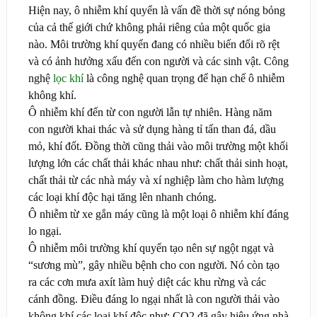
Hiện nay, ô nhiễm khí quyển là vấn đề thời sự nóng bỏng
của cả thế giới chứ không phải riêng của một quốc gia
nào. Môi trường khí quyển đang có nhiều biến đổi rõ rệt
và có ảnh hưởng xấu đến con người và các sinh vật. Công
nghệ
lọc khí
là công nghệ quan trọng để hạn chế ô nhiễm
không khí.
Ô nhiễm khí đến từ con người lẫn tự nhiên. Hàng năm
con người khai thác và sử dụng hàng tỉ tấn than đá, dầu
mỏ, khí đốt. Đồng thời cũng thải vào môi trường một khối
lượng lớn các chất thải khác nhau như: chất thải sinh hoạt,
chất thải từ các nhà máy và xí nghiệp làm cho hàm lượng
các loại khí độc hại tăng lên nhanh chóng.
Ô nhiễm từ xe gắn máy cũng là một loại ô nhiễm khí đáng
lo ngại.
Ô nhiễm môi trường khí quyển tạo nên sự ngột ngạt và
“sương mù”, gây nhiều bệnh cho con người. Nó còn tạo
ra các cơn mưa axít làm huỷ diệt các khu rừng và các
cánh đồng. Điều đáng lo ngại nhất là con người thải vào
không khí các loại khí độc như: CO
2
đã gây hiệu ứng nhà